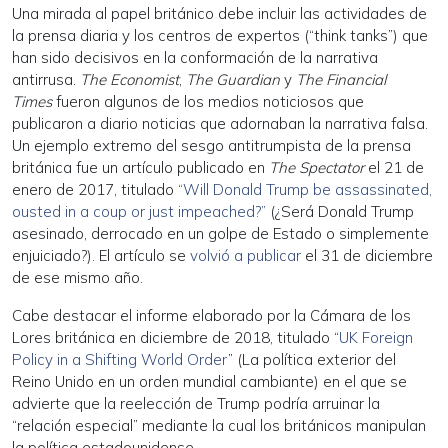
Una mirada al papel británico debe incluir las actividades de
la prensa diaria y los centros de expertos (“think tanks”) que
han sido decisivos en la conformación de la narrativa
antirrusa.
The Economist
,
The Guardian
y
The Financial
Times
fueron algunos de los medios noticiosos que
publicaron a diario noticias que adornaban la narrativa falsa.
Un ejemplo extremo del sesgo antitrumpista de la prensa
británica fue un artículo publicado en
The Spectator
el 21 de
enero de 2017, titulado
“Will Donald Trump be assassinated,
ousted in a coup or just impeached?”
(¿Será Donald Trump
asesinado, derrocado en un golpe de Estado o simplemente
enjuiciado?). El artículo se
volvió a publicar
el 31 de diciembre
de ese mismo año.
Cabe destacar el informe elaborado por la Cámara de los
Lores británica en diciembre de 2018, titulado “
UK Foreign
Policy in a Shifting World Order
” (La política exterior del
Reino Unido en un orden mundial cambiante) en el que se
advierte que la reelección de Trump podría arruinar la
“relación especial” mediante la cual los británicos manipulan
la política estadounidense.