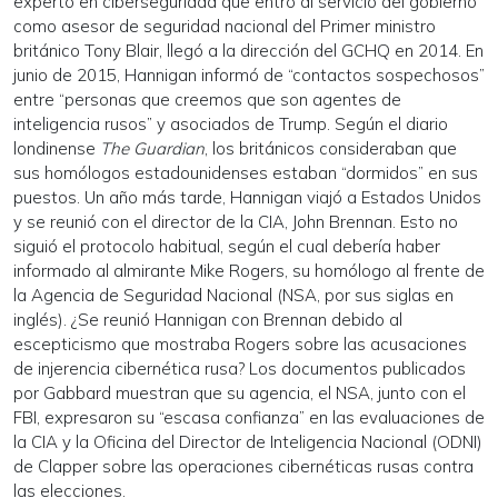
experto en ciberseguridad que entró al servicio del gobierno
como asesor de seguridad nacional del Primer ministro
británico Tony Blair, llegó a la dirección del GCHQ en 2014. En
junio de 2015, Hannigan informó de “contactos sospechosos”
entre “personas que creemos que son agentes de
inteligencia rusos” y asociados de Trump. Según el diario
londinense
The Guardian
, los británicos consideraban que
sus homólogos estadounidenses estaban “dormidos” en sus
puestos. Un año más tarde, Hannigan viajó a Estados Unidos
y se reunió con el director de la CIA, John Brennan. Esto no
siguió el protocolo habitual, según el cual debería haber
informado al almirante Mike Rogers, su homólogo al frente de
la Agencia de Seguridad Nacional (NSA, por sus siglas en
inglés). ¿Se reunió Hannigan con Brennan debido al
escepticismo que mostraba Rogers sobre las acusaciones
de injerencia cibernética rusa? Los documentos publicados
por Gabbard muestran que su agencia, el NSA, junto con el
FBI, expresaron su “escasa confianza” en las evaluaciones de
la CIA y la Oficina del Director de Inteligencia Nacional (ODNI)
de Clapper sobre las operaciones cibernéticas rusas contra
las elecciones.