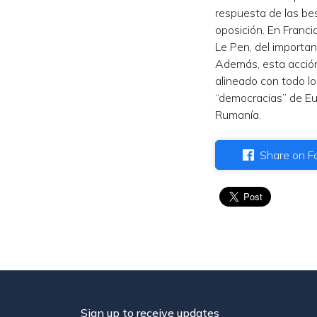
respuesta de las bes
oposición. En Franci
Le Pen, del importa
Además, esta acción 
alineado con todo lo
“democracias” de Eu
Rumanía.
Share on F
Sign up to receive updates