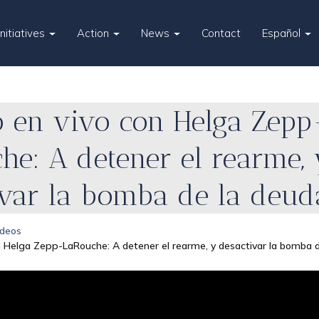
Initiatives
Action
News
Contact
Español
o en vivo con Helga Zepp
he: A detener el rearme, 
ivar la bomba de la deud
ídeos
n Helga Zepp-LaRouche: A detener el rearme, y desactivar la bomba 