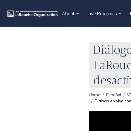
About
Live Programs
Diálog
LaRouc
desact
Home
Español
V
Diálogo en vivo co