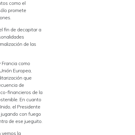
entos como el
 sólo promete
iones.
l fin de decapitar a
rsonalidades
rmalización de las
y Francia como
 Unión Europea,
itarización que
secuencia de
ico-financieros de la
ostenible. En cuanto
Unido, el Presidente
o jugando con fuego
tra de ese jueguito.
n vemos la