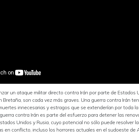
ar un ataque militar directo contra Irán por parte de Estados U
n Bretaña, son cada vez más graves. Una guerra contra Irán ten
muertes innecesarias y estragos que se extenderían por toda la 
guerra contra Irán es parte del esfuerzo para detener las renov
stados Unidos y Rusia, cuyo potencial no sólo puede resolver la 
as en conflicto, incluso los horrores actuales en el sudoeste de 