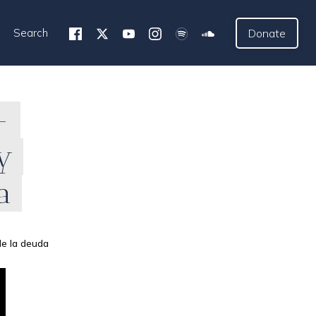
Search
Donate
-
y
a
de la deuda