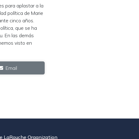
es para aplastar a la
ad política de Marie
ante cinco años.
lítica, que se ha
hu. En las demás
hemos visto en
Email
e LaRouche Organization