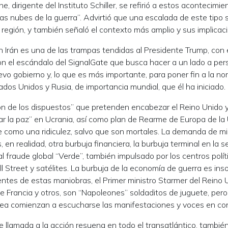
 dirigente del Instituto Schiller, se refirió a estos acontecimi
as nubes de la guerra”. Advirtió que una escalada de este tipo
 región, y también señaló el contexto más amplio y sus implicac
 Irán es una de las trampas tendidas al Presidente Trump, con e
con el escándalo del SignalGate que busca hacer a un lado a pe
vo gobierno y, lo que es más importante, para poner fin a la no
ados Unidos y Rusia, de importancia mundial, que él ha iniciado.
ón de los dispuestos” que pretenden encabezar el Reino Unido 
ar la paz” en Ucrania, así como plan de Rearme de Europa de la
 como una ridiculez, salvo que son mortales. La demanda de mil
 en realidad, otra burbuja financiera, la burbuja terminal en la 
al fraude global “Verde”, también impulsado por los centros polít
l Street y satélites. La burbuja de la economía de guerra es ins
entes de estas maniobras, el Primer ministro Starmer del Reino 
Francia y otros, son “Napoleones” soldaditos de juguete, per
pea comienzan a escucharse las manifestaciones y voces en con
e llamada a la acción resuena en todo el transatlántico, tambié