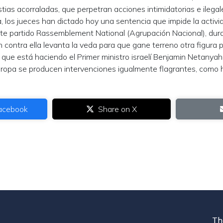
tias acorraladas, que perpetran acciones intimidatorias e ilegal
a, los jueces han dictado hoy una sentencia que impide la activid
nte partido Rassemblement National (Agrupación Nacional), dur
contra ella levanta la veda para que gane terreno otra figura po
 que está haciendo el Primer ministro israelí Benjamin Netanya
ropa se producen intervenciones igualmente flagrantes, como 
acebook
Share on X
Th