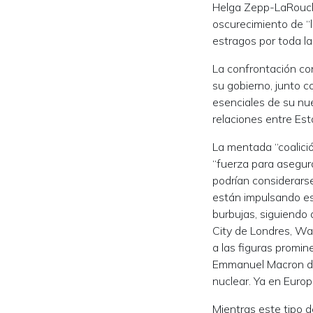
Helga Zepp-LaRouche,
oscurecimiento de “l
estragos por toda la
La confrontación con
su gobierno, junto 
esenciales de su nue
relaciones entre Est
La mentada “coalici
“fuerza para asegur
podrían considerarse
están impulsando es,
burbujas, siguiendo 
City de Londres, Wal
a las figuras promin
Emmanuel Macron de 
nuclear. Ya en Euro
Mientras este tipo d